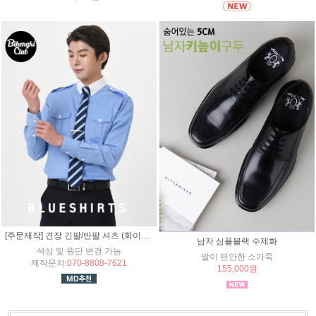
[주문제작] 견장 긴팔/반팔 셔츠 (화이트카라)
남자 심플블랙 수제화
색상 및 원단 변경 가능
발이 편안한 소가죽
제작문의:
070-8808-7621
155,000원