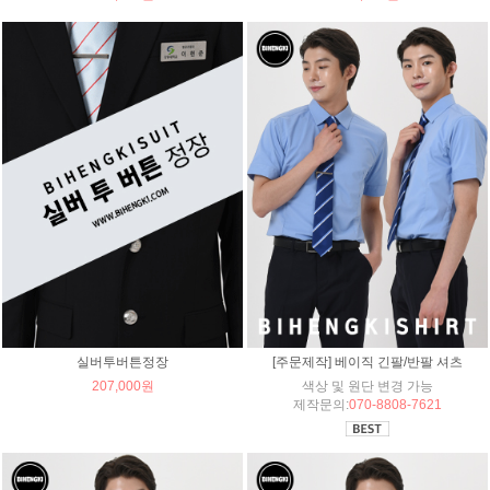
실버투버튼정장
[주문제작] 베이직 긴팔/반팔 셔츠
207,000원
색상 및 원단 변경 가능
제작문의:
070-8808-7621