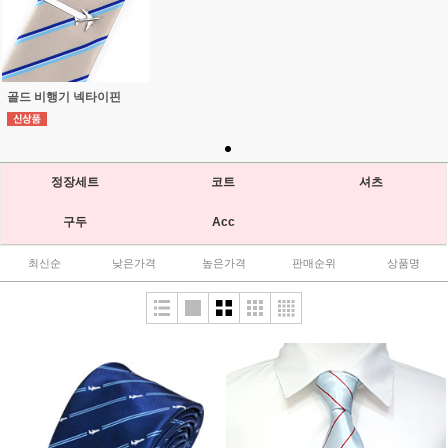
골드 비행기 넥타이핀
정장세트
코트
셔츠
구두
Acc
최신순
낮은가격
높은가격
판매순위
상품명