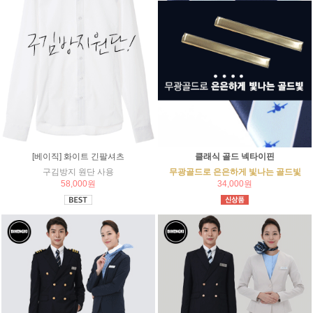
[베이직] 화이트 긴팔셔츠
클래식 골드 넥타이핀
구김방지 원단 사용
무광골드로 은은하게 빛나는 골드빛
58,000원
34,000원