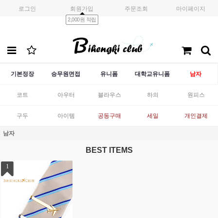
로그인
회원가입
주문조회
마이페이지
2,000원 적립
기본정장
승무원면접
유니폼
대학교유니폼
남자
코트
아우터
블라우스
하의
원피스
구두
아이템
공동구매
세일
개인결제
남자
BEST ITEMS
1