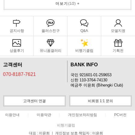
더보기
(
1
/
2
)
+
공지사항
플러스친구
Q&A
모델지원
상품후기
유니폼갤러리
비행기클럽
기획전
고객센터
BANK INFO
070-8187-7621
국민 921601-01-259653
신한 110-3764-74130
예금주 이윤희 (Bihengki Club)
고객센터 연결
비회원 1:1 문의
이용안내
이용약관
개인정보처리방침
PC버전
비행기클럽
대표 : 이윤희 ㅣ 개인정보 보호 책임자 : 이윤희