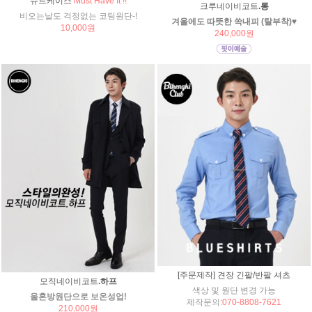
슈트케이스
Must Have It !!
크루네이비코트
.롱
비오는날도 걱정없는 코팅원단-!
겨울에도 따뜻한 쏙내피 (탈부착)♥
10,000원
240,000원
[주문제작] 견장 긴팔/반팔 셔츠
모직네이비코트
.하프
색상 및 원단 변경 가능
울혼방원단으로 보온성업!
제작문의:
070-8808-7621
210,000원