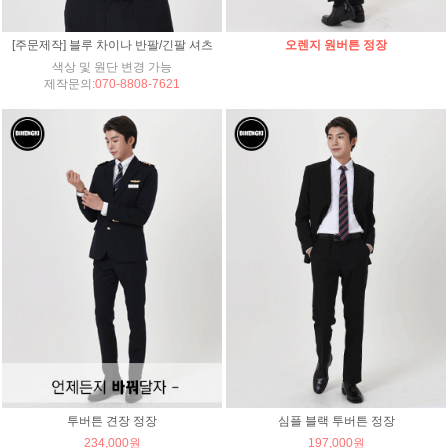
[주문제작] 블루 차이나 반팔/긴팔 셔츠
오렌지 원버튼 정장
색상 및 원단 변경 가능
제작문의:
070-8808-7621
투버튼 견장 정장
심플 블랙 투버튼 정장
234,000원
197,000원