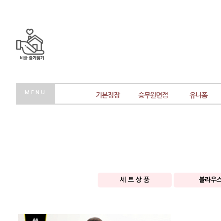
MENU
기본정장
승무원면접
유니폼
세 트 상 품
블라우