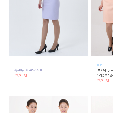
쏙~밴딩 연보라스커트
"쏙밴딩" 살
39,000원
허리안쪽 "블
39,000원