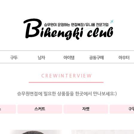
구두
남자
아이템
공동구매
아우터
C R E W I N T E R V I E W
승무원면접에 필요한 상품들을 한곳에서 만나보세요:)
스
스커트
자켓
구