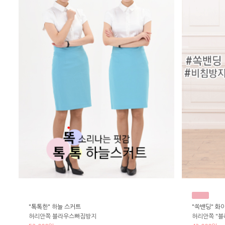
"톡톡한" 하늘 스커트
"쏙밴딩" 화
허리안쪽 블라우스빠짐방지
허리안쪽 "블