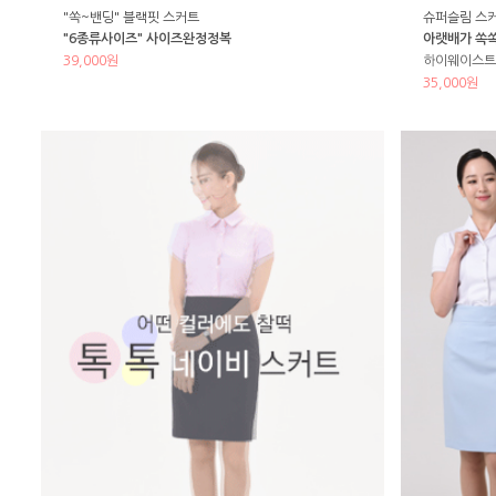
"쏙~밴딩" 블랙핏 스커트
슈퍼슬림 스
"6종류사이즈" 사이즈완정정복
아랫배가 쏙쏙
39,000원
하이웨이스트 
35,000원