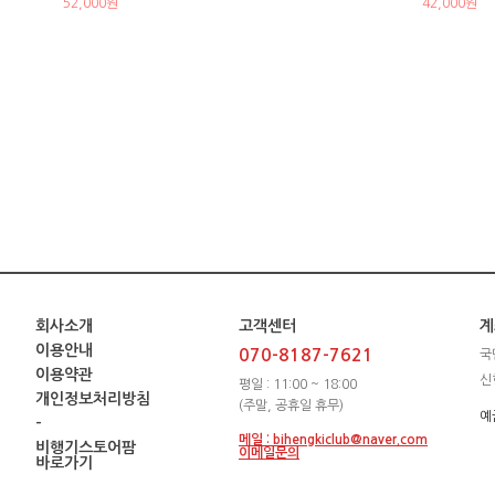
52,000원
42,000원
회사소개
고객센터
계
이용안내
070-8187-7621
국
이용약관
신
평일 : 11:00 ~ 18:00
개인정보처리방침
(주말, 공휴일 휴무)
예
-
메일 : bihengkiclub@naver.com
비행기스토어팜
이메일문의
바로가기