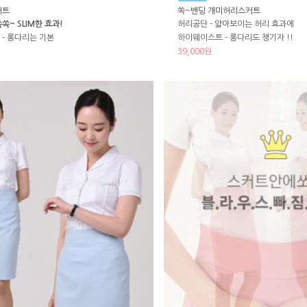
커트
쏙~밴딩 개미허리스커트
쏙~ SLIM한 효과!
허리공단 - 얇아보이는 허리 효과에
- 롱다리는 기본
하이웨이스트 - 롱다리도 챙기자 !!
39,000원