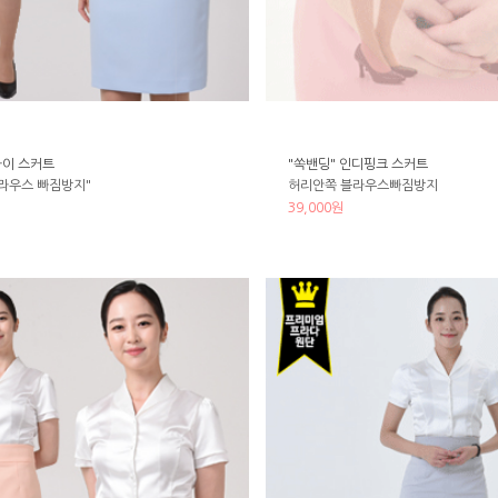
카이 스커트
"쏙밴딩" 인디핑크 스커트
라우스 빠짐방지"
허리안쪽 블라우스빠짐방지
39,000원