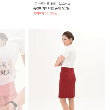
"쏙~밴딩" 롱다리(기획)스커트
품질도 기획? NO 품/질/감/동
기획특가
35,000원