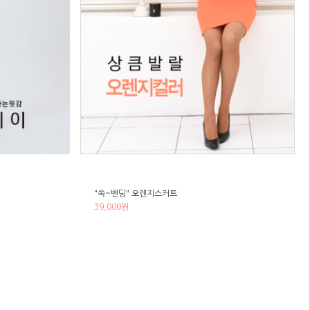
"쏙~밴딩" 오렌지스커트
39,000원