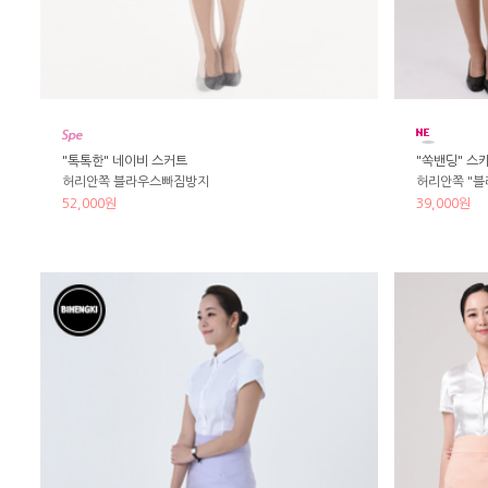
"톡톡한" 네이비 스커트
"쏙밴딩" 스
허리안쪽 블라우스빠짐방지
허리안쪽 "블
52,000원
39,000원