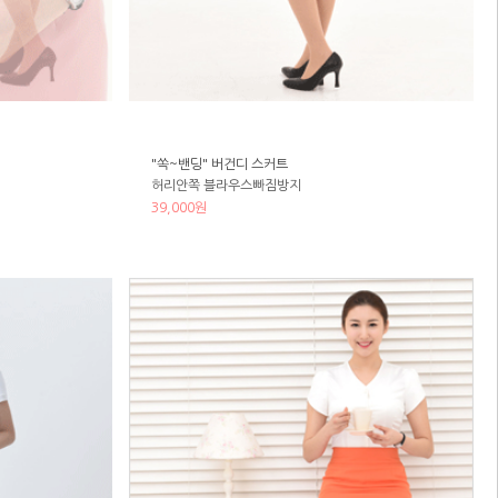
"쏙~밴딩" 버건디 스커트
허리안쪽 블라우스빠짐방지
39,000원