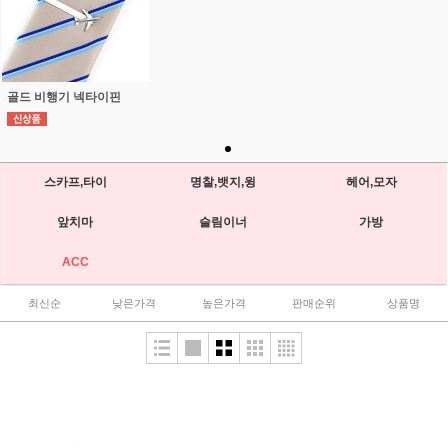
골드 비행기 넥타이핀
스카프,타이
명찰,뱃지,윙
헤어,모자
앞치마
슬림이너
가방
ACC
최신순
낮은가격
높은가격
판매순위
상품명